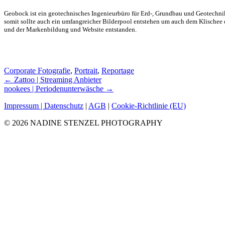
Geobock ist ein geotechnisches Ingenieurbüro für Erd-, Grundbau und Geotechn
somit sollte auch ein umfangreicher Bilderpool entstehen um auch dem Klischee
und der Markenbildung und Website entstanden.
Corporate Fotografie
,
Portrait
,
Reportage
Posts
← Zattoo | Streaming Anbieter
nookees | Periodenunterwäsche →
navigation
Impressum | Datenschutz
|
AGB
|
Cookie-Richtlinie (EU)
© 2026 NADINE STENZEL PHOTOGRAPHY